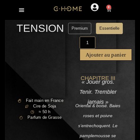
0
Cadeau pour homme
Nos collections
TENSION
Premium
Essentielle
Ajouter au panier
CHAPITRE III
« Jouer gros.
Tenir. Trembler
Fait main en France
jamais »
Oriental & boisé. Baies
Cire de Soja
≈ 50 h
roses et poivre
Parfum de Grasse
s’entrechoquent. Le
pamplemousse se