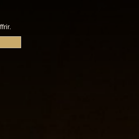
e
frir.